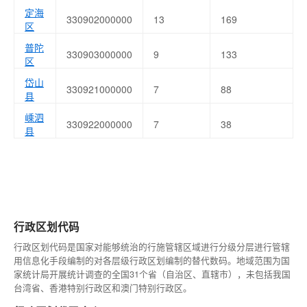
定海
330902000000
13
169
区
普陀
330903000000
9
133
区
岱山
330921000000
7
88
县
嵊泗
330922000000
7
38
县
行政区划代码
行政区划代码是国家对能够统治的行施管辖区域进行分级分层进行管辖
用信息化手段编制的对各层级行政区划编制的替代数码。地域范围为国
家统计局开展统计调查的全国31个省（自治区、直辖市），未包括我国
台湾省、香港特别行政区和澳门特别行政区。