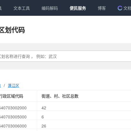
具
文本工具
编码解码
便民服务
博客
文
区划代码
市
/
蓬江区
行政区域代码
街道、村、社区总数
440703002000
42
440703005000
6
440703006000
26