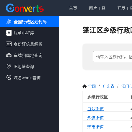
首页
图片工具
开发工
全国行政区划代码
蓬江区乡级行政
账单小程序
身份证信息解析
车牌归属地查询
IP地址查询
域名whois查询
全国
/
广东省
/
江门
乡级行政区
白沙街道
潮连街道
环市街道