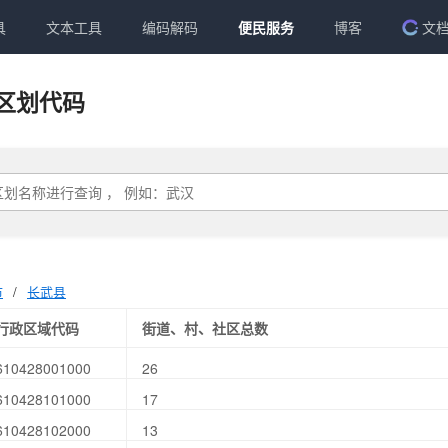
具
文本工具
编码解码
便民服务
博客
文
区划代码
市
/
长武县
行政区域代码
街道、村、社区总数
610428001000
26
610428101000
17
610428102000
13