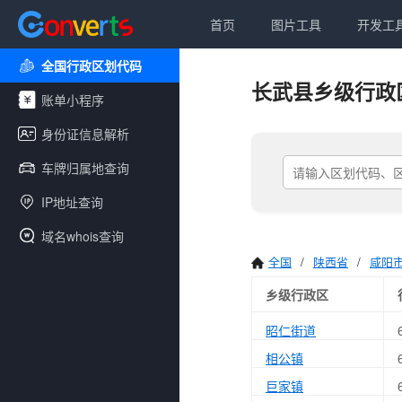
首页
图片工具
开发工
全国行政区划代码
长武县乡级行政
账单小程序
身份证信息解析
车牌归属地查询
IP地址查询
域名whois查询
全国
/
陕西省
/
咸阳
乡级行政区
昭仁街道
相公镇
巨家镇