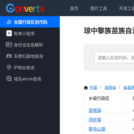
首页
图片工具
开发工
全国行政区划代码
琼中黎族苗族自
账单小程序
身份证信息解析
车牌归属地查询
IP地址查询
域名whois查询
全国
/
海南省
/
省直
乡级行政区
营根镇
湾岭镇
黎母山镇