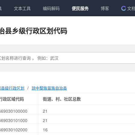
具
文本工具
编码解码
便民服务
博客
文
治县乡级行政区划代码
辖县级行政区划
/
琼中黎族苗族自治县
行政区域代码
街道、村、社区总数
469030100000
21
469030101000
21
469030102000
16