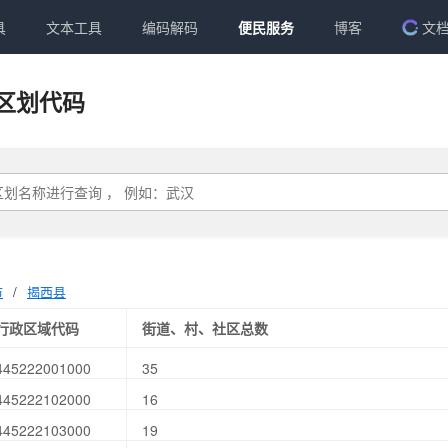
具
文本工具
编码解码
便民服务
博客
文
区划代码
市
/
揭西县
行政区域代码
街道、村、社区总数
445222001000
35
445222102000
16
445222103000
19