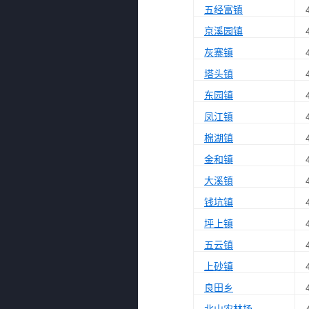
五经富镇
京溪园镇
灰寨镇
塔头镇
东园镇
凤江镇
棉湖镇
金和镇
大溪镇
钱坑镇
坪上镇
五云镇
上砂镇
良田乡
北山农林场