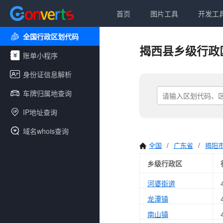
首页
图片工具
开发工
全国行政区划代码
揭西县乡级行政
账单小程序
身份证信息解析
车牌归属地查询
IP地址查询
域名whois查询
全国
/
广东省
/
揭阳
乡级行政区
河婆街道
龙潭镇
南山镇