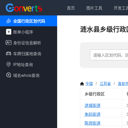
首页
图片工具
开发工
全国行政区划代码
涟水县乡级行政
账单小程序
身份证信息解析
车牌归属地查询
IP地址查询
域名whois查询
全国
/
江苏省
/
淮安
乡级行政区
涟城街道
朱码街道
陈师街道