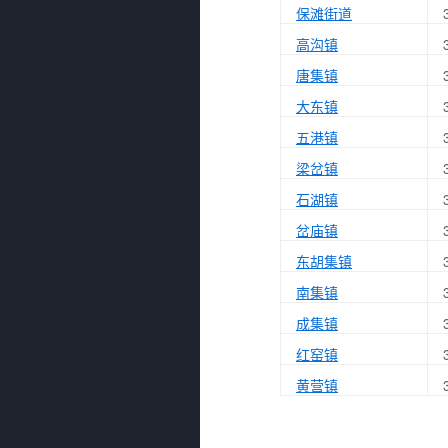
保滩街道
高沟镇
唐集镇
大东镇
五港镇
梁岔镇
石湖镇
岔庙镇
东胡集镇
南集镇
成集镇
红窑镇
黄营镇