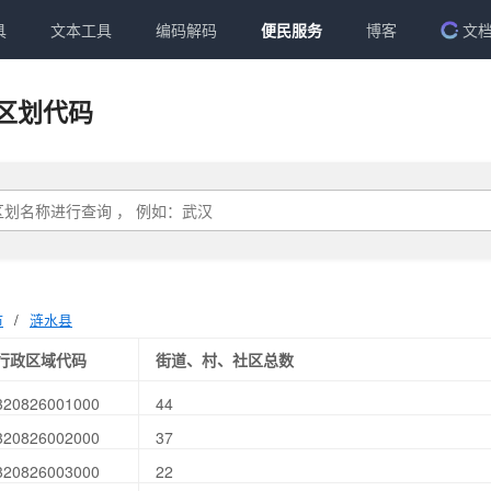
具
文本工具
编码解码
便民服务
博客
文
区划代码
市
/
涟水县
行政区域代码
街道、村、社区总数
320826001000
44
320826002000
37
320826003000
22