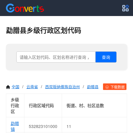
勐腊县乡级行政区划代码
查询
全国
/
云南省
/
西双版纳傣族自治州
/
勐腊县
下载数据
乡级
行政
行政区域代码
街道、村、社区总数
区
勐腊
532823101000
11
镇