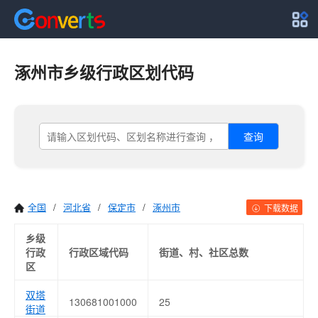
涿州市乡级行政区划代码
查询
全国
/
河北省
/
保定市
/
涿州市
下载数据
乡级
行政
行政区域代码
街道、村、社区总数
区
双塔
130681001000
25
街道