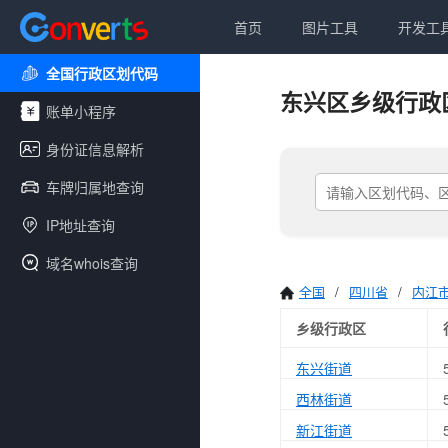
首页
图片工具
开发工
全国行政区划代码
东兴区乡级行政
账单小程序
身份证信息解析
车牌归属地查询
IP地址查询
域名whois查询
全国
/
四川省
/
内江
乡级行政区
东兴街道
西林街道
新江街道