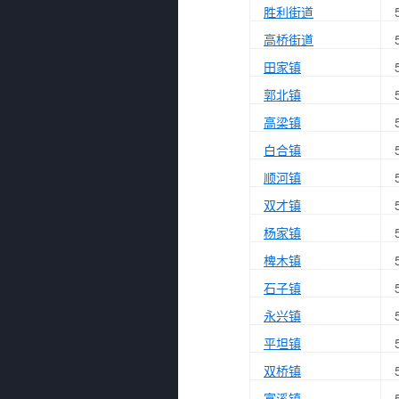
胜利街道
高桥街道
田家镇
郭北镇
高梁镇
白合镇
顺河镇
双才镇
杨家镇
椑木镇
石子镇
永兴镇
平坦镇
双桥镇
富溪镇