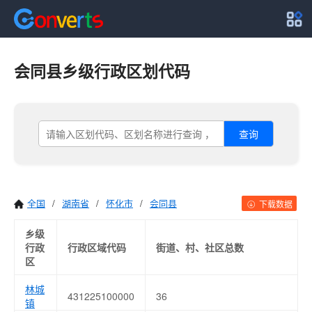
会同县乡级行政区划代码
查询
全国
/
湖南省
/
怀化市
/
会同县
下载数据
乡级
行政
行政区域代码
街道、村、社区总数
区
林城
431225100000
36
镇