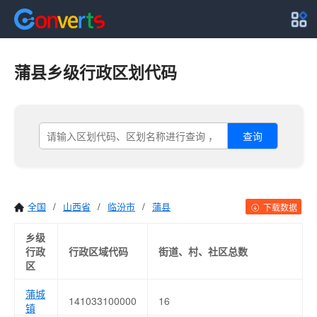
蒲县乡级行政区划代码
查询
全国
/
山西省
/
临汾市
/
蒲县
下载数据
乡级
行政
行政区域代码
街道、村、社区总数
区
蒲城
141033100000
16
镇