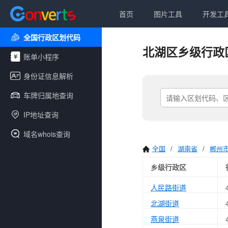
首页
图片工具
开发工
全国行政区划代码
北湖区乡级行政
账单小程序
身份证信息解析
车牌归属地查询
IP地址查询
域名whois查询
全国
/
湖南省
/
郴州
乡级行政区
人民路街道
北湖街道
燕泉街道