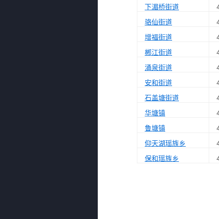
下湄桥街道
骆仙街道
增福街道
郴江街道
涌泉街道
安和街道
石盖塘街道
华塘镇
鲁塘镇
仰天湖瑶族乡
保和瑶族乡