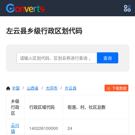
左云县乡级行政区划代码
查询
全国
/
山西省
/
大同市
/
左云县
下载数据
乡级
行政
行政区域代码
街道、村、社区总数
区
云兴
140226100000
24
镇