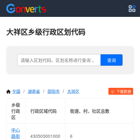
大祥区乡级行政区划代码
查询
全国
/
湖南省
/
邵阳市
/
大祥区
下载数据
乡级
行政
行政区域代码
街道、村、社区总数
区
中心
路街
430503001000
6