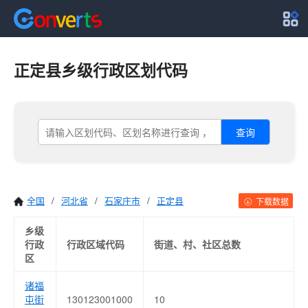
正定县乡级行政区划代码
查询
全国
/
河北省
/
石家庄市
/
正定县
下载数据
乡级
行政
行政区域代码
街道、村、社区总数
区
诸福
屯街
130123001000
10