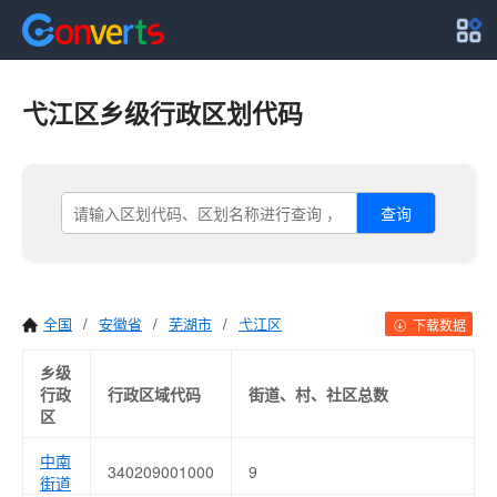
弋江区乡级行政区划代码
查询
全国
/
安徽省
/
芜湖市
/
弋江区
下载数据
乡级
行政
行政区域代码
街道、村、社区总数
区
中南
340209001000
9
街道