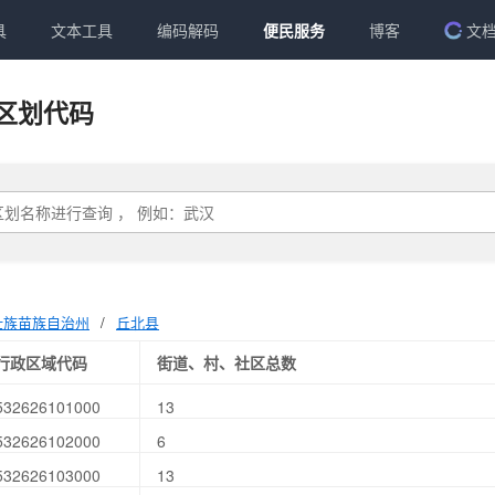
具
文本工具
编码解码
便民服务
博客
文
区划代码
壮族苗族自治州
/
丘北县
行政区域代码
街道、村、社区总数
532626101000
13
532626102000
6
532626103000
13