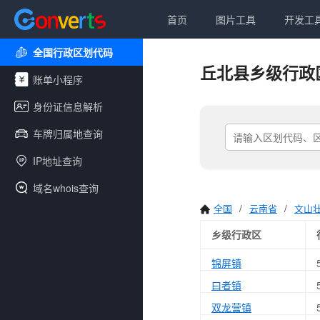
首页
图片工具
开发工
全国行政区划代码
丘北县乡级行政
账单小程序
身份证信息解析
车牌归属地查询
IP地址查询
域名whois查询
全国
/
云南省
/
文山
乡级行政区
锦屏镇
曰者镇
双龙营镇