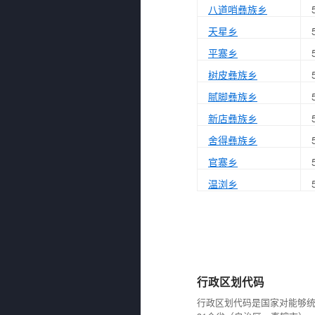
八道哨彝族乡
天星乡
平寨乡
树皮彝族乡
腻脚彝族乡
新店彝族乡
舍得彝族乡
官寨乡
温浏乡
行政区划代码
行政区划代码是国家对能够