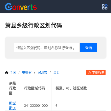
萧县乡级行政区划代码
查询
全国
/
安徽省
/
宿州市
/
萧县
下载数据
乡级
行政
行政区域代码
街道、村、社区总数
区
凤城
341322001000
6
街道