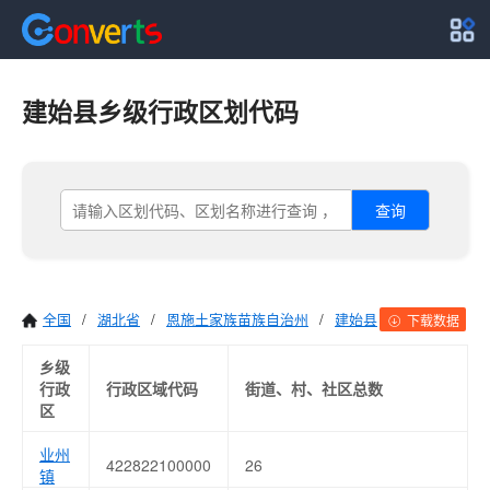
建始县乡级行政区划代码
查询
全国
/
湖北省
/
恩施土家族苗族自治州
/
建始县
下载数据
乡级
行政
行政区域代码
街道、村、社区总数
区
业州
422822100000
26
镇