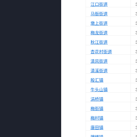
江口街道
马衙街道
墩上街道
梅龙街道
秋江街道
杏花村街道
清风街道
清溪街道
殷汇镇
牛头山镇
涓桥镇
梅街镇
梅村镇
唐田镇
牌楼镇