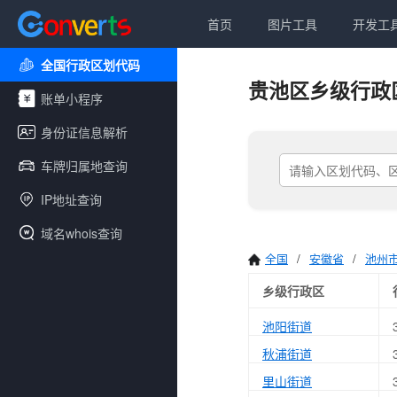
首页
图片工具
开发工
全国行政区划代码
贵池区乡级行政
账单小程序
身份证信息解析
车牌归属地查询
IP地址查询
域名whois查询
全国
/
安徽省
/
池州
乡级行政区
池阳街道
秋浦街道
里山街道