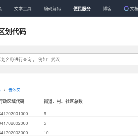
具
文本工具
编码解码
便民服务
博客
文
区划代码
市
/
贵池区
行政区域代码
街道、村、社区总数
341702001000
6
341702002000
5
341702003000
10