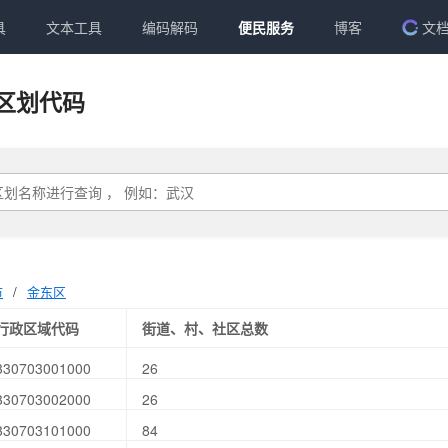
具
文本工具
编码解码
便民服务
博客
文
区划代码
市
/
金东区
行政区域代码
街道、村、社区总数
330703001000
26
330703002000
26
330703101000
84