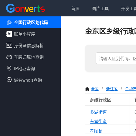
首页
图片工具
开发工
全国行政区划代码
金东区乡级行政
账单小程序
身份证信息解析
车牌归属地查询
IP地址查询
域名whois查询
全国
/
浙江省
/
金华
乡级行政区
多湖街道
东孝街道
孝顺镇