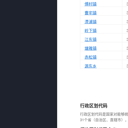
傅村镇
曹宅镇
澧浦镇
岭下镇
江东镇
塘雅镇
赤松镇
源东乡
行政区划代码
行政区划代码是国家对能够
31个省（自治区、直辖市）