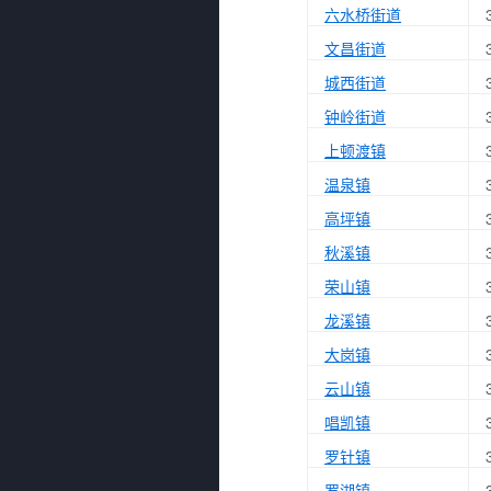
六水桥街道
文昌街道
城西街道
钟岭街道
上顿渡镇
温泉镇
高坪镇
秋溪镇
荣山镇
龙溪镇
大岗镇
云山镇
唱凯镇
罗针镇
罗湖镇