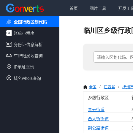
首页
图片工具
开发工
全国行政区划代码
临川区乡级行政
账单小程序
身份证信息解析
车牌归属地查询
IP地址查询
域名whois查询
全国
/
江西省
/
抚州
乡级行政区
青云街道
西大街街道
荆公路街道