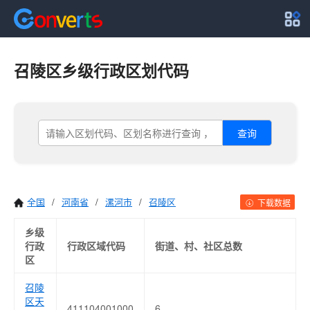
召陵区乡级行政区划代码
查询
全国
/
河南省
/
漯河市
/
召陵区
下载数据
乡级
行政
行政区域代码
街道、村、社区总数
区
召陵
区天
411104001000
6