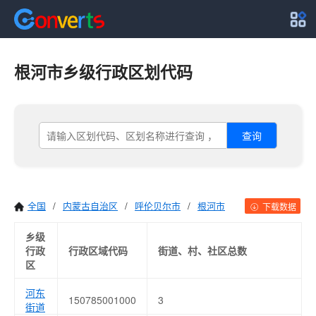
根河市乡级行政区划代码
查询
全国
/
内蒙古自治区
/
呼伦贝尔市
/
根河市
下载数据
乡级
行政
行政区域代码
街道、村、社区总数
区
河东
150785001000
3
街道