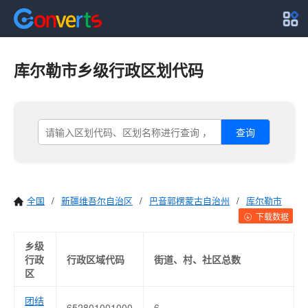
库尔勒市乡级行政区划代码
查询
全国
/
新疆维吾尔自治区
/
巴音郭楞蒙古自治州
/
库尔勒市
下载数据
乡级
行政
行政区域代码
街道、村、社区总数
区
团结
652801001000
6