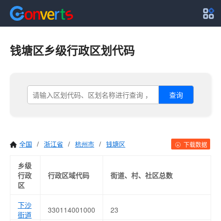
钱塘区乡级行政区划代码
查询
全国
/
浙江省
/
杭州市
/
钱塘区
下载数据
乡级
行政
行政区域代码
街道、村、社区总数
区
下沙
330114001000
23
街道