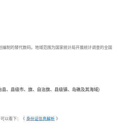
划编制的替代数码。地域范围为国家统计局开展统计调查的全国
治县、县级市、旗、自治旗、县级镇、岛礁及其海域)
析可以看下：《
身份证信息解析
》