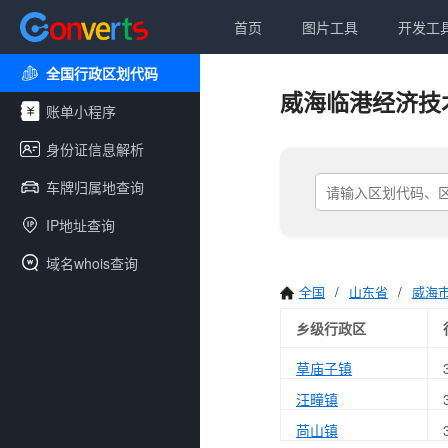
首页
图片工具
开发工
全国行政区划代码
威海临港经济技
账单小程序
身份证信息解析
车牌归属地查询
IP地址查询
域名whois查询
全国
/
山东省
/
威海
乡级行政区
草庙子镇
汪疃镇
苘山镇