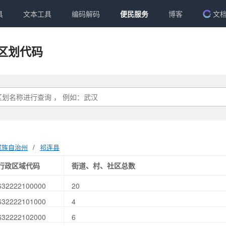
具
文本工具
编码解码
便民服务
博客
文
区划代码
藏族自治州
/
祁连县
行政区域代码
街道、村、社区总数
632222100000
20
632222101000
4
632222102000
6