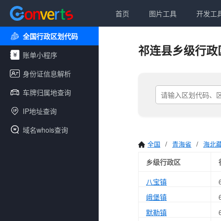
首页
图片工具
开发工
全国行政区划代码
祁连县乡级行政
账单小程序
身份证信息解析
车牌归属地查询
IP地址查询
域名whois查询
全国
/
青海省
/
海北
乡级行政区
八宝镇
峨堡镇
默勒镇