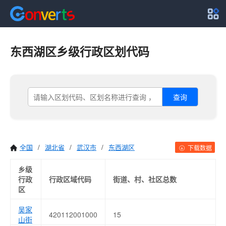
东西湖区乡级行政区划代码
查询
全国
/
湖北省
/
武汉市
/
东西湖区
下载数据
乡级
行政
行政区域代码
街道、村、社区总数
区
吴家
420112001000
15
山街