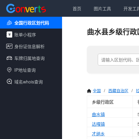
首页
图片工具
开发工
全国行政区划代码
曲水县乡级行政
账单小程序
身份证信息解析
车牌归属地查询
IP地址查询
域名whois查询
全国
/
西藏自治区
/
乡级行政区
曲水镇
达嘎镇
才纳乡