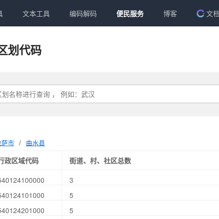
具
文本工具
编码解码
便民服务
博客
文
区划代码
拉萨市
/
曲水县
行政区域代码
街道、村、社区总数
540124100000
3
540124101000
5
540124201000
5