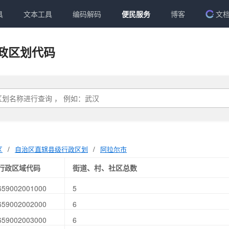
具
文本工具
编码解码
便民服务
博客
文
政区划代码
区
/
自治区直辖县级行政区划
/
阿拉尔市
行政区域代码
街道、村、社区总数
659002001000
5
659002002000
6
659002003000
6