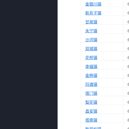
金银川镇
新井子镇
甘泉镇
永宁镇
沙河镇
双城镇
花桥镇
幸福镇
金杨镇
玛滩镇
塔门镇
梨花镇
昌安镇
塔南镇
新开岭镇