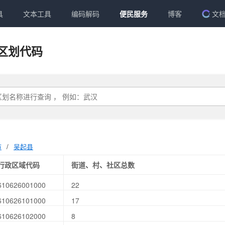
具
文本工具
编码解码
便民服务
博客
文
区划代码
市
/
吴起县
行政区域代码
街道、村、社区总数
610626001000
22
610626101000
17
610626102000
8