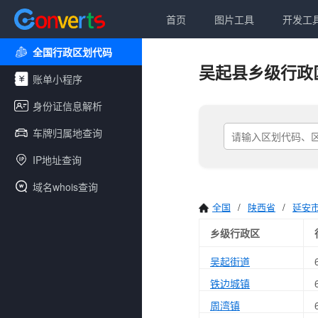
首页
图片工具
开发工
全国行政区划代码
吴起县乡级行政
账单小程序
身份证信息解析
车牌归属地查询
IP地址查询
域名whois查询
全国
/
陕西省
/
延安
乡级行政区
吴起街道
铁边城镇
周湾镇