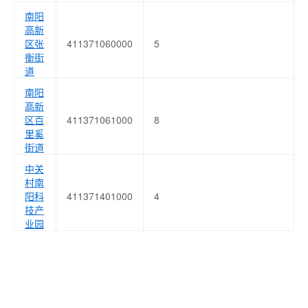
南阳
高新
区张
411371060000
5
衡街
道
南阳
高新
区百
411371061000
8
里奚
街道
中关
村南
阳科
411371401000
4
技产
业园