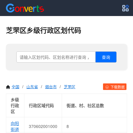
芝罘区乡级行政区划代码
查询
全国
/
山东省
/
烟台市
/
芝罘区
下载数据
乡级
行政
行政区域代码
街道、村、社区总数
区
向阳
370602001000
8
街道