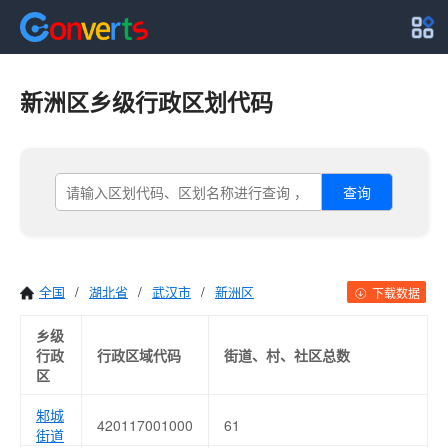
新洲区乡级行政区划代码
查询
全国
/
湖北省
/
武汉市
/
新洲区
下载数据
乡级
行政
行政区域代码
街道、村、社区总数
区
邾城
420117001000
61
街道