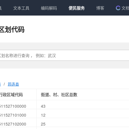
具
文本工具
编码解码
便民服务
博客
文
区划代码
市
/
筠连县
行政区域代码
街道、村、社区总数
511527100000
43
511527101000
12
511527102000
25