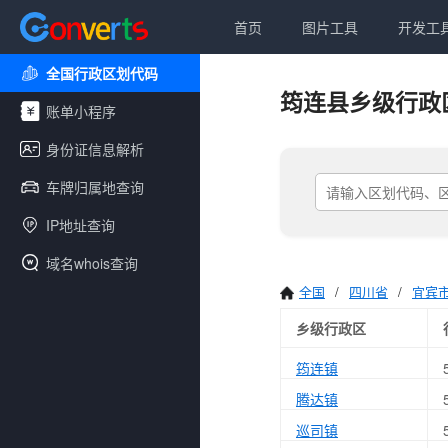
首页
图片工具
开发工
全国行政区划代码
筠连县乡级行政
账单小程序
身份证信息解析
车牌归属地查询
IP地址查询
域名whois查询
全国
/
四川省
/
宜宾
乡级行政区
筠连镇
腾达镇
巡司镇