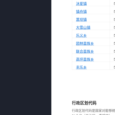
沐爱镇
镇舟镇
蒿坝镇
大雪山镇
乐义乡
团林苗族乡
联合苗族乡
高坪苗族乡
丰乐乡
行政区划代码
行政区划代码是国家对能够