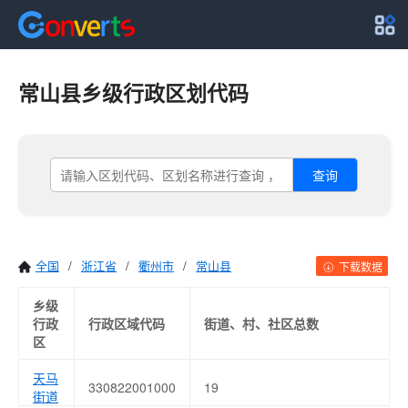
常山县乡级行政区划代码
查询
全国
/
浙江省
/
衢州市
/
常山县
下载数据
乡级
行政
行政区域代码
街道、村、社区总数
区
天马
330822001000
19
街道