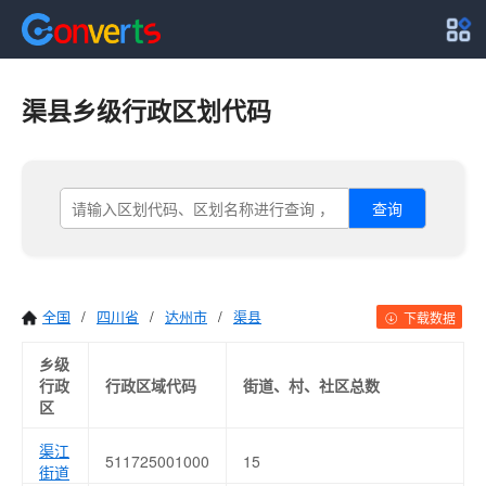
渠县乡级行政区划代码
查询
全国
/
四川省
/
达州市
/
渠县
下载数据
乡级
行政
行政区域代码
街道、村、社区总数
区
渠江
511725001000
15
街道