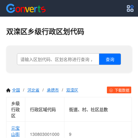
双滦区乡级行政区划代码
查询
全国
/
河北省
/
承德市
/
双滦区
下载数据
乡级
行政
行政区域代码
街道、村、社区总数
区
元宝
山街
130803001000
9