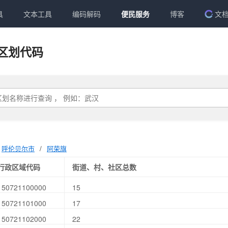
具
文本工具
编码解码
便民服务
博客
文
区划代码
呼伦贝尔市
/
阿荣旗
行政区域代码
街道、村、社区总数
150721100000
15
150721101000
17
150721102000
22