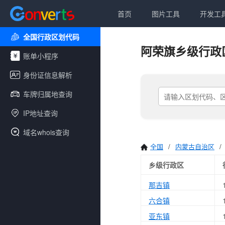
首页
图片工具
开发工
全国行政区划代码
阿荣旗乡级行政
账单小程序
身份证信息解析
车牌归属地查询
IP地址查询
域名whois查询
全国
/
内蒙古自治区
/
乡级行政区
那吉镇
六合镇
亚东镇