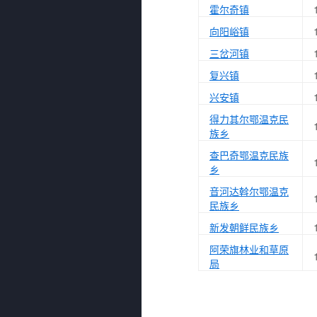
霍尔奇镇
向阳峪镇
三岔河镇
复兴镇
兴安镇
得力其尔鄂温克民
族乡
查巴奇鄂温克民族
乡
音河达斡尔鄂温克
民族乡
新发朝鲜民族乡
阿荣旗林业和草原
局