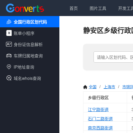
首页
图片工具
开发工
全国行政区划代码
静安区乡级行政
账单小程序
身份证信息解析
车牌归属地查询
IP地址查询
域名whois查询
全国
/
上海市
/
市辖
乡级行政区
江宁路街道
石门二路街道
南京西路街道