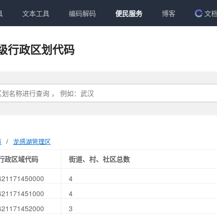
具
文本工具
编码解码
便民服务
博客
文
级行政区划代码
市
/
龙感湖管理区
行政区域代码
街道、村、社区总数
421171450000
4
421171451000
4
421171452000
3