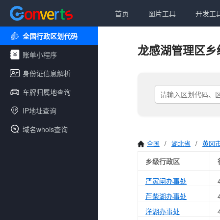
首页
图片工具
开发工
全国行政区划代码
龙感湖管理区乡
账单小程序
身份证信息解析
车牌归属地查询
IP地址查询
域名whois查询
全国
/
湖北省
/
黄冈
乡级行政区
严家闸办事处
芦柴湖办事处
洋湖办事处