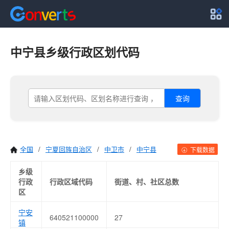
中宁县乡级行政区划代码
查询
全国
/
宁夏回族自治区
/
中卫市
/
中宁县
下载数据
乡级
行政
行政区域代码
街道、村、社区总数
区
宁安
640521100000
27
镇