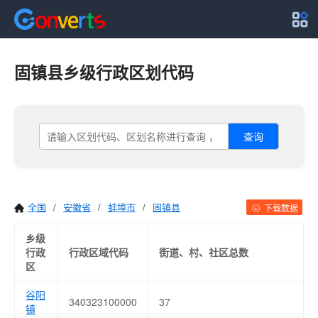
固镇县乡级行政区划代码
查询
全国
/
安徽省
/
蚌埠市
/
固镇县
下载数据
乡级
行政
行政区域代码
街道、村、社区总数
区
谷阳
340323100000
37
镇