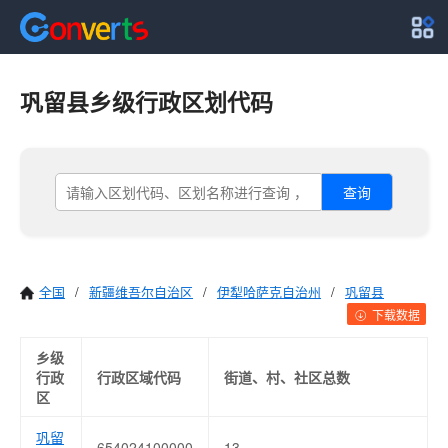
巩留县乡级行政区划代码
查询
全国
/
新疆维吾尔自治区
/
伊犁哈萨克自治州
/
巩留县
下载数据
乡级
行政
行政区域代码
街道、村、社区总数
区
巩留
654024100000
13