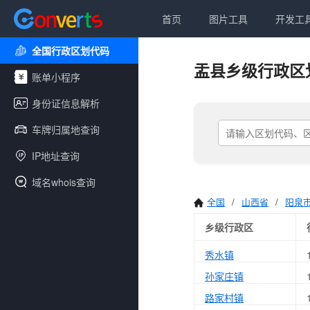
首页
图片工具
开发工
全国行政区划代码
盂县乡级行政区
账单小程序
身份证信息解析
车牌归属地查询
IP地址查询
域名whois查询
全国
/
山西省
/
阳泉
乡级行政区
秀水镇
孙家庄镇
路家村镇