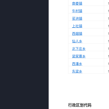
南娄镇
牛村镇
苌池镇
上社镇
西烟镇
仙人乡
北下庄乡
梁家寨乡
西潘乡
东梁乡
行政区划代码