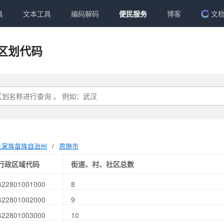
具
文本工具
编码解码
便民服务
博客
文
区划代码
土家族苗族自治州
/
恩施市
行政区域代码
街道、村、社区总数
422801001000
8
422801002000
9
422801003000
10