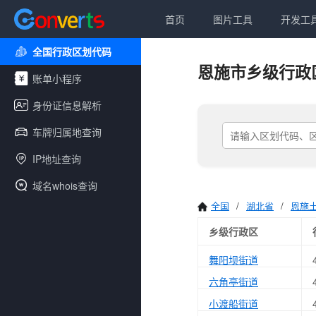
首页
图片工具
开发工
全国行政区划代码
恩施市乡级行政
账单小程序
身份证信息解析
车牌归属地查询
IP地址查询
域名whois查询
全国
/
湖北省
/
恩施
乡级行政区
舞阳坝街道
六角亭街道
小渡船街道