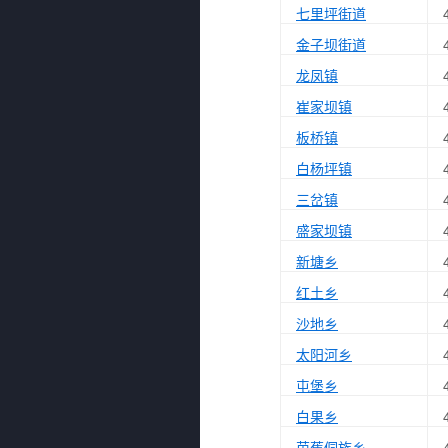
七里坪街道
金子坝街道
龙凤镇
崔家坝镇
板桥镇
白杨坪镇
三岔镇
盛家坝镇
新塘乡
红土乡
沙地乡
太阳河乡
屯堡乡
白果乡
芭蕉侗族乡