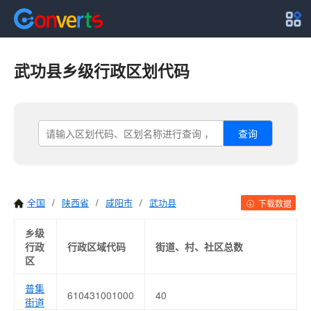
武功县乡级行政区划代码
查询
全国
/
陕西省
/
咸阳市
/
武功县
下载数据
乡级
行政
行政区域代码
街道、村、社区总数
区
普集
610431001000
40
街道