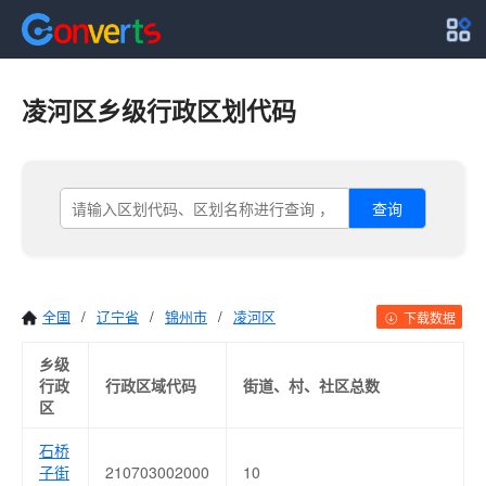
凌河区乡级行政区划代码
查询
全国
/
辽宁省
/
锦州市
/
凌河区
下载数据
乡级
行政
行政区域代码
街道、村、社区总数
区
石桥
子街
210703002000
10