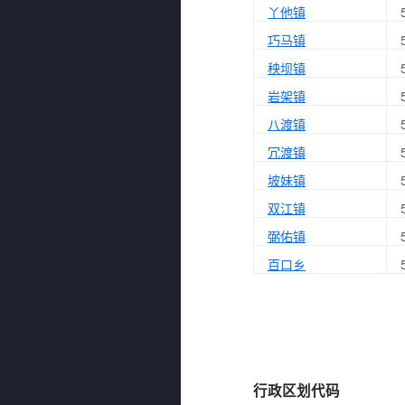
丫他镇
巧马镇
秧坝镇
岩架镇
八渡镇
冗渡镇
坡妹镇
双江镇
弼佑镇
百口乡
行政区划代码