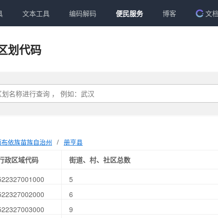
具
文本工具
编码解码
便民服务
博客
文
区划代码
南布依族苗族自治州
/
册亨县
行政区域代码
街道、村、社区总数
522327001000
5
522327002000
6
522327003000
9