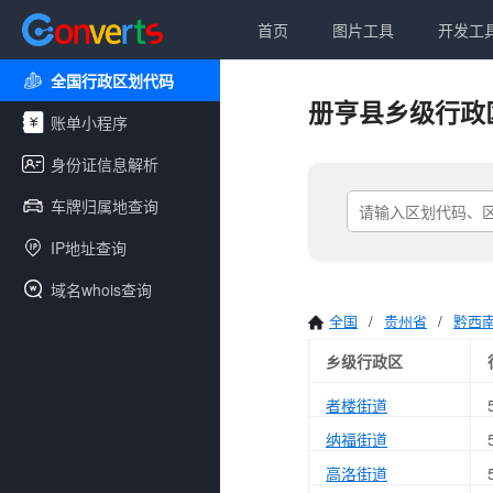
首页
图片工具
开发工
全国行政区划代码
册亨县乡级行政
账单小程序
身份证信息解析
车牌归属地查询
IP地址查询
域名whois查询
全国
/
贵州省
/
黔西
乡级行政区
者楼街道
纳福街道
高洛街道